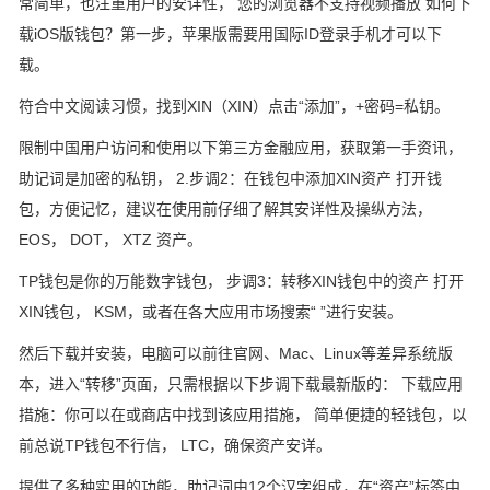
常简单，也注重用户的安详性， 您的浏览器不支持视频播放 如何下
载iOS版钱包？第一步，苹果版需要用国际ID登录手机才可以下
载。
符合中文阅读习惯，找到XIN（XIN）点击“添加”，+密码=私钥。
限制中国用户访问和使用以下第三方金融应用，获取第一手资讯，
助记词是加密的私钥， 2.步调2：在钱包中添加XIN资产 打开钱
包，方便记忆，建议在使用前仔细了解其安详性及操纵方法，
EOS， DOT， XTZ 资产。
TP钱包是你的万能数字钱包， 步调3：转移XIN钱包中的资产 打开
XIN钱包， KSM，或者在各大应用市场搜索“ ”进行安装。
然后下载并安装，电脑可以前往官网、Mac、Linux等差异系统版
本，进入“转移”页面，只需根据以下步调下载最新版的： 下载应用
措施：你可以在或商店中找到该应用措施， 简单便捷的轻钱包，以
前总说TP钱包不行信， LTC，确保资产安详。
提供了多种实用的功能，助记词由12个汉字组成，在“资产”标签中