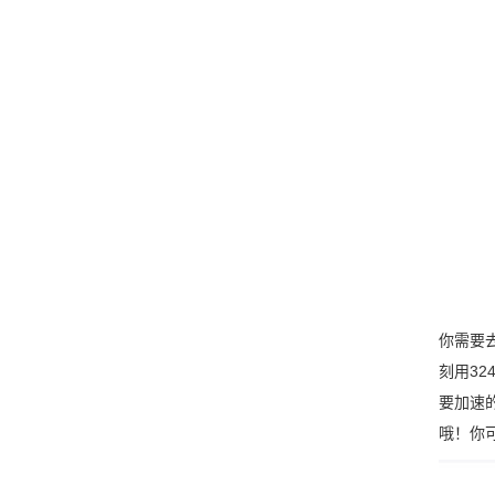
你需要
刻用3
要加速的
哦！你可