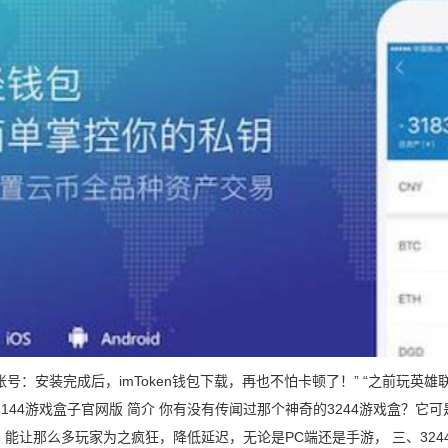
册账号：安装完成后，imToken钱包下载，再也不怕卡顿了！” “之前玩英雄联盟
 2144游戏盒子官网版 简介 你有没有传闻过那个神奇的3244游戏盒
能让那么多玩家为之疯狂，降低延迟，无论是PC端还是手游， 三、3244