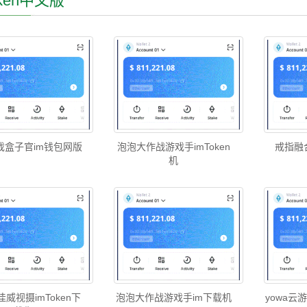
oken中文版
游戏盒子官im钱包网版
泡泡大作战游戏手imToken
戒指融
机
佳威视摄imToken下
泡泡大作战游戏手im下载机
yowa云游