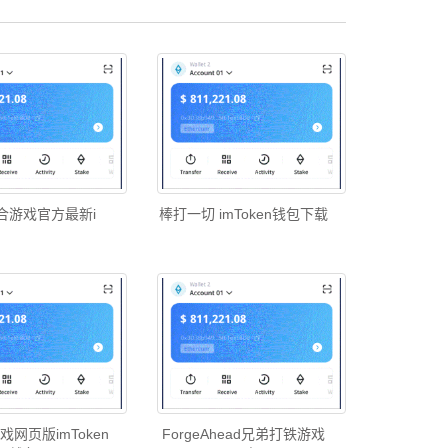
合游戏官方最新i
棒打一切 imToken钱包下载
戏网页版imToken
ForgeAhead兄弟打铁游戏