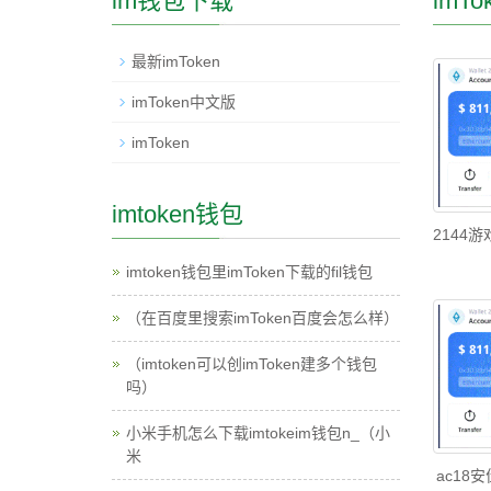
im钱包下载
imT
最新imToken
imToken中文版
imToken
imtoken钱包
2144
imtoken钱包里imToken下载的fil钱包
（在百度里搜索imToken百度会怎么样）
（imtoken可以创imToken建多个钱包
吗）
小米手机怎么下载imtokeim钱包n_（小
米
ac18安