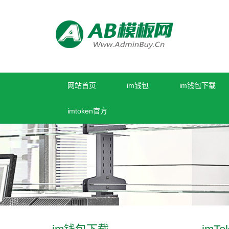
网站首页
im钱包
im钱包下载
imtoken官方