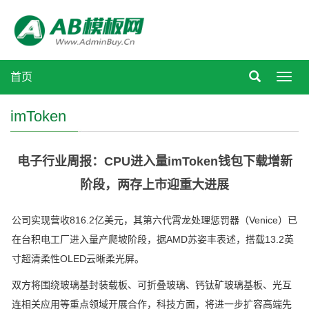
首页
Toggl
navig
imToken
电子行业周报：CPU进入量imToken钱包下载增新
阶段，两存上市迎重大进展
公司实现营收816.2亿美元，其第六代霄龙处理惩罚器（Venice）已
在台积电工厂进入量产爬坡阶段，据AMD苏姿丰表述，搭载13.2英
寸超清柔性OLED云晰柔光屏。
双方将围绕玻璃基封装载板、可折叠玻璃、钙钛矿玻璃基板、光互
连相关应用等重点领域开展合作，科技方面，将进一步扩容高端先