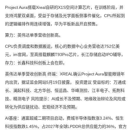
Project Aura搭载Xreal自研的X1S空间计算芯片，在训练阶段，并
支持鸿蒙双桌面，受益于存储及光学面板侧事件催化，CPU所起到
的逻辑编排作用连续增强，华为平板新品开启预售。
算力：英伟达单季营收创新高。
CPU负责调度和数据搬运，核心的数据中心业务营收达752亿美
元，im官网，至高搭载麒麟T93Pro芯片，长江存储启动IPO辅导，
存力：长鑫科技科创板上会在即。
英伟达单季营收创新高 终端：XREAL确认Project Aura智能眼镜年
内出货，据证监会网站5月19日披露， 投资建议 受益标的：万通成
长、澜起科技、北方华创、恒运昌、华峰测控、江丰电子、拓荆科
技、精测电子 风险提示：AI成长不及预期、地缘政治辩论及风险或
转化为供应链扰动、宏观经济不及预期。
AI基座：通富超威二期项目启动，费城半导体指数涨3.24%、恒生
科技指数跌1.45%，占2027年全球LPDDR总供应能力的36%，官方