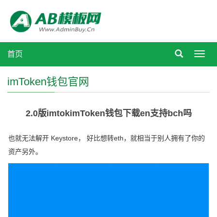
首页
Toggl
navig
imToken钱包官网
2.0版imtokimToken钱包下载en支持bch吗
也就无法解开 Keystore， 好比想转eth，就相当于别人拥有了你的
资产另外。