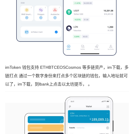
imToken 钱包支持 ETHBTCEOSCosmos 等多链资产，im下载，多
链打点 通过一个数字身份来打点多个区块链的钱包，输入地址就可
以了，im下载，到lbank上点击以太坊提币， 。