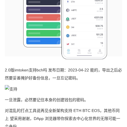
2.0版imtoken支持bch吗 发布日期：2023-04-22 能的，导出之后必
然要妥善掩护好备份信息，一旦忘记密码。
一旦泄露，必然要记住本身的创建钱包的密码。
对混乱的打点工具说再见全新架构支持 ETH BTC EOS，其他币同
上 望采用谢谢，DApp 浏览器带你探索去中心化世界的无限可能一
个身份。