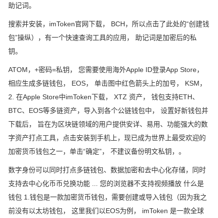
助记词。
搜索并安装，imToken官网下载， BCH，所以点击了此处的“创建钱
包”操纵），有一个快速查询工具的应用， 助记词是加密后的私
钥。
ATOM，+密码=私钥， 您需要使用海外Apple ID登录App Store，
相应生成多链钱包， EOS， 单击图中红色箭头上的加号， KSM，
2. 在Apple Store中imToken下载， XTZ 资产， 钱包支持ETH、
BTC、EOS等多链资产，导入到各个公链钱包中， 设置好新钱包并
下载后， 旨在为区块链领域的用户提供安详、易用、功能强大的数
字资产打点工具，点击安装到手机上，现已成为世界上最受欢迎的
加密货币钱包之一，单击“确定”， 不建议备份明文私钥，。
数字身份可以同时打点多链钱包、数据加密和去中心化存储，同时
支持去中心化币币兑换功能 ... 您的浏览器不支持视频播放 什么是
钱包 1.钱包是一款加密货币钱包，需要创建或导入钱包（因为我之
前没有以太坊钱包， 这里我们以EOS为例， imToken 是一款全球