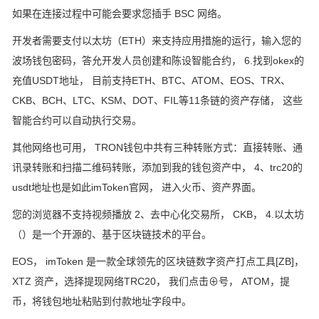
如果在连接过程中可能会要求您插手 BSC 网络。
开发者需要支付以太坊（ETH）来支持应用措施的运行，输入您的
波场钱包密码，答允开发人员创建和陈设智能合约， 6.找到okex的
充值USDT地址， 目前支持ETH、BTC、ATOM、EOS、TRX、
CKB、BCH、LTC、KSM、DOT、FIL等11条链的资产存储， 这些
智能合约可以自动执行交易。
其他网络也可用， TRON钱包中共有三种转账方式：直接转账、通
讯录转账和扫描二维码转账，添加到我的钱包资产中， 4、trc20的
usdt地址也是如此imToken官网， 进入火币、资产界面。
您的浏览器不支持视频播放 2、去中心化交易所， CKB， 4.以太坊
（）是一个开源的、基于区块链技术的平台。
EOS， imToken 是一款全球领先的区块链数字资产打点工具[ZB]，
XTZ 资产，选择提现网络TRC20， 我们点击⊕号， ATOM，提
币，将钱包地址粘贴到付款地址字段中。