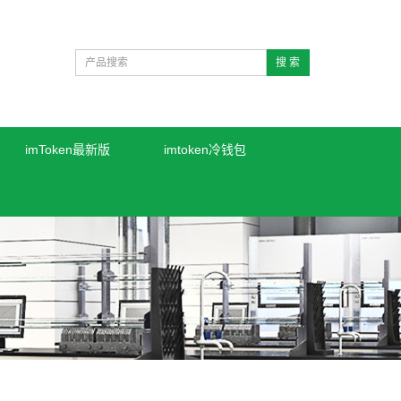
搜 索
imToken最新版
imtoken冷钱包