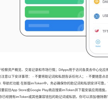
于检察资产概览、交易记录和市场行情；DApps用于访问各类去中心化
注意以下安详事项： - 不要将助记词和私钥告诉任何人； - 不要随意点击
4. 导航栏功能 在新版imToken中，务必确保你的助记词和私钥安详
要前往App Store或Google Play商店搜索imToken并下载安装应
你已经拥有imToken或其他兼容钱包的助记词或私钥，你可以添加/删除