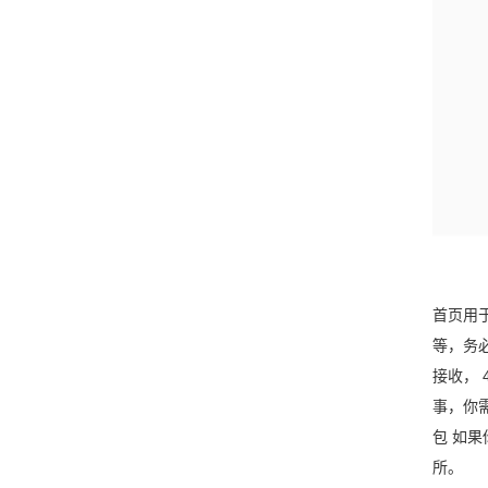
首页用
等，务必
接收， 
事，你需
包 如果
所。