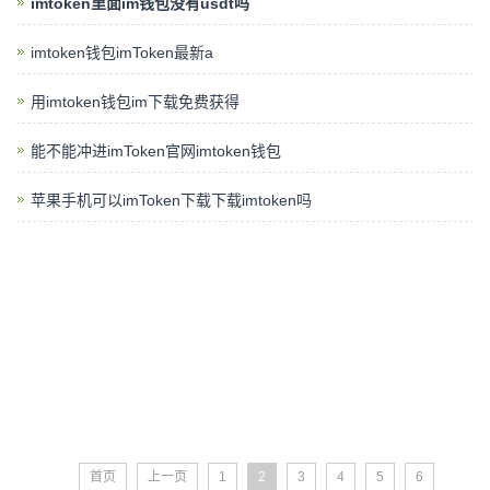
imtoken里面im钱包没有usdt吗
imtoken钱包imToken最新a
用imtoken钱包im下载免费获得
能不能冲进imToken官网imtoken钱包
苹果手机可以imToken下载下载imtoken吗
首页
上一页
1
2
3
4
5
6