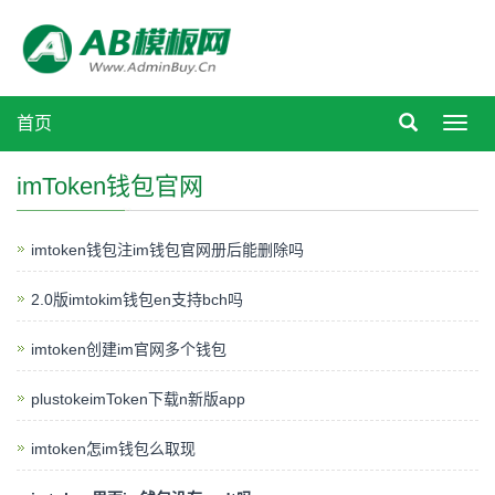
首页
Toggl
navig
imToken钱包官网
imtoken钱包注im钱包官网册后能删除吗
2.0版imtokim钱包en支持bch吗
imtoken创建im官网多个钱包
plustokeimToken下载n新版app
imtoken怎im钱包么取现